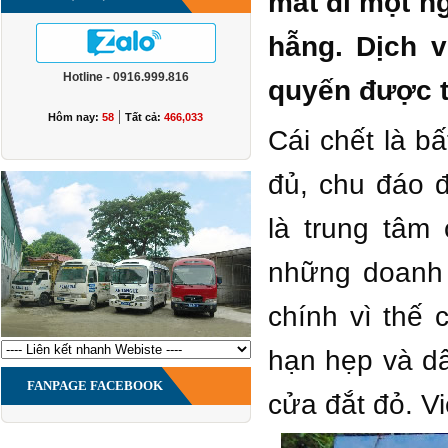
mát đi một ng
hẫng. Dịch 
Hotline - 0916.999.816
quyến được tr
|
Hôm nay:
58
Tất cả:
466,033
Cái chết là b
đủ, chu đáo 
là trung tâm 
những doanh 
chính vì thế 
hạn hẹp và dâ
FANPAGE FACEBOOK
cửa đắt đỏ. V