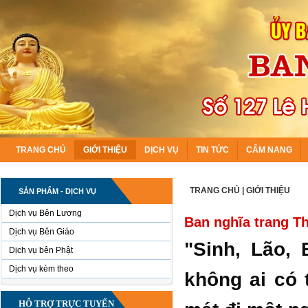
TRANG CHỦ
GIỚI THIỆU
DỊCH VỤ
TIN TỨC
CẨM NANG
TRANG CHỦ
|
GIỚI THIỆU
SẢN PHẨM - DỊCH VỤ
Dịch vụ Bên Lương
Ban nghĩa trang T
Dịch vụ Bên Giáo
"Sinh, Lão,
Dịch vụ bên Phật
Dịch vụ kèm theo
không ai có 
HỖ TRỢ TRỰC TUYẾN