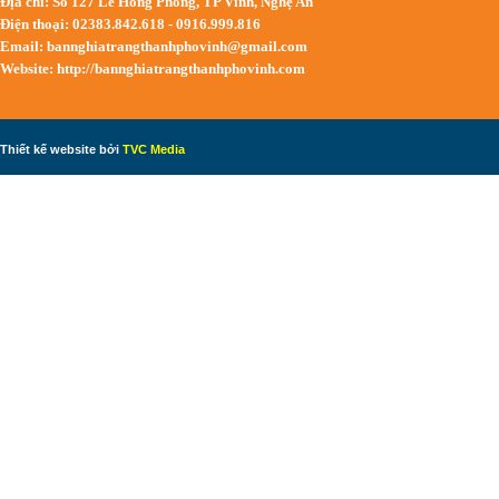
Địa chỉ: Số 127 Lê Hồng Phong, TP Vinh, Nghệ An
Điện thoại: 02383.842.618 - 0916.999.816
Email:
bannghiatrangthanhphovinh@gmail.com
Website: http://bannghiatrangthanhphovinh.com
Thiết kế website bởi
TVC Media