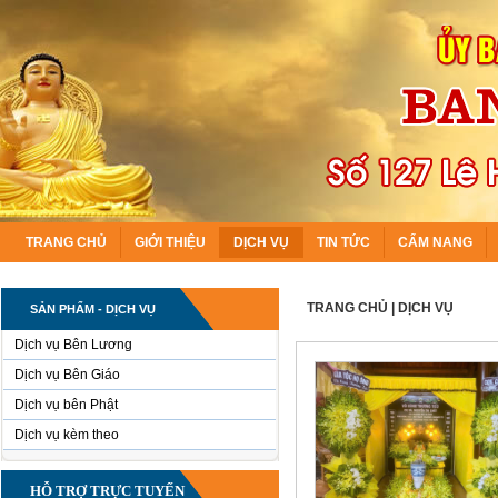
TRANG CHỦ
GIỚI THIỆU
DỊCH VỤ
TIN TỨC
CẨM NANG
TRANG CHỦ
|
DỊCH VỤ
SẢN PHẨM - DỊCH VỤ
Dịch vụ Bên Lương
Dịch vụ Bên Giáo
Dịch vụ bên Phật
Dịch vụ kèm theo
HỖ TRỢ TRỰC TUYẾN