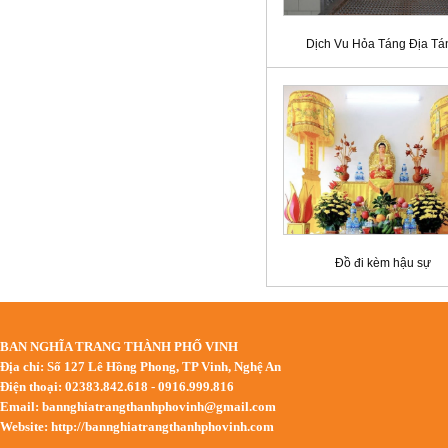
Dịch Vu Hỏa Táng Địa Tá
Đồ đi kèm hậu sự
BAN NGHĨA TRANG THÀNH PHỐ VINH
Địa chỉ: Số 127 Lê Hồng Phong, TP Vinh, Nghệ An
Điện thoại: 02383.842.618 - 0916.999.816
Email:
bannghiatrangthanhphovinh@gmail.com
Website: http://bannghiatrangthanhphovinh.com