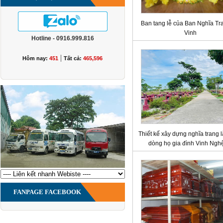
Ban tang lễ của Ban Nghĩa Tr
Vinh
Hotline - 0916.999.816
|
Hôm nay:
451
Tất cả:
465,596
Thiết kế xây dựng nghĩa trang 
dòng họ gia đình Vinh Ngh
FANPAGE FACEBOOK